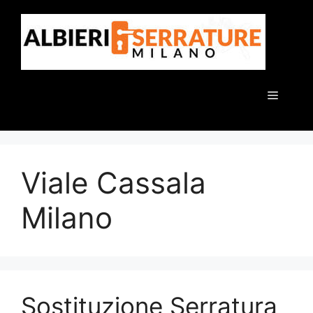
Vai
al
contenuto
Menu
Viale Cassala
Milano
Sostituzione Serratura