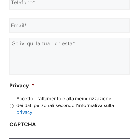
C
o
Email*
*
g
n
o
m
Scrivi
e
qui
*
la
tua
richiesta*
*
Privacy
*
Accetto Trattamento e alla memorizzazione
dei dati personali secondo l’informativa sulla
privacy
CAPTCHA