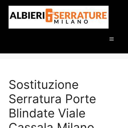
Vai
al
contenuto
Menu
Sostituzione
Serratura Porte
Blindate Viale
Cassala Milano