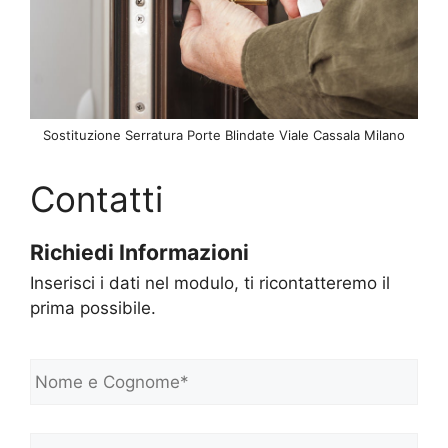
Sostituzione Serratura Porte Blindate Viale Cassala Milano
Contatti
Richiedi Informazioni
Inserisci i dati nel modulo, ti ricontatteremo il
prima possibile.
N
o
m
e
Telefono*
*
e