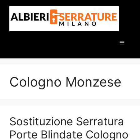
Vai
al
contenuto
Menu
Cologno Monzese
Sostituzione Serratura
Porte Blindate Cologno