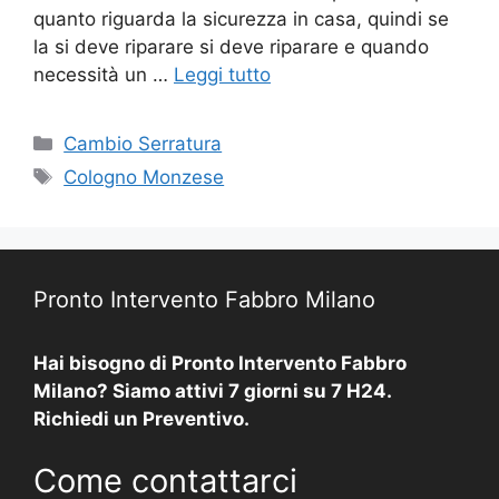
quanto riguarda la sicurezza in casa, quindi se
la si deve riparare si deve riparare e quando
necessità un …
Leggi tutto
Categorie
Cambio Serratura
Tag
Cologno Monzese
Pronto Intervento Fabbro Milano
Hai bisogno di Pronto Intervento Fabbro
Milano? Siamo attivi 7 giorni su 7 H24.
Richiedi un Preventivo.
Come contattarci