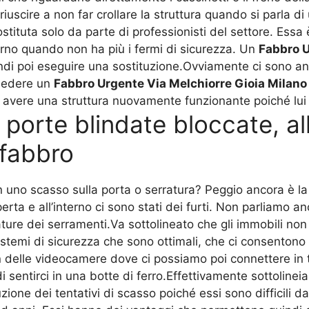
uscire a non far crollare la struttura quando si parla di 
ituta solo da parte di professionisti del settore. Essa è
erno quando non ha più i fermi di sicurezza. Un
Fabbro U
uindi poi eseguire una sostituzione.Ovviamente ci sono a
hiedere un
Fabbro Urgente Via Melchiorre Gioia Milano
vere una struttura nuovamente funzionante poiché lui ri
e porte blindate bloccate, a
fabbro
on uno scasso sulla porta o serratura? Peggio ancora è l
ta e all’interno ci sono stati dei furti. Non parliamo a
ature dei serramenti.Va sottolineato che gli immobili no
stemi di sicurezza che sono ottimali, che ci consenton
n delle videocamere dove ci possiamo poi connettere in t
 sentirci in una botte di ferro.Effettivamente sottoline
one dei tentativi di scasso poiché essi sono difficili 