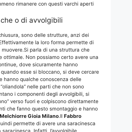
nemmeno rimanere con questi varchi aperti
he o di avvolgibili
iusura, sono delle strutture, anzi dei
ffettivamente la loro forma permette di
muovere.Si parla di una struttura che
e ottimale. Non possiamo certo avere una
continue, dove sicuramente hanno
ne, quando esse si bloccano, si deve cercare
che hanno qualche conoscenza delle
oliandola” nelle parti che non sono
ano i componenti degli avvolgibili, si
dono” verso fuori e colpiscono direttamente
enti che fanno questo smontaggio e hanno
Melchiorre Gioia Milano
.Il
Fabbro
 quindi permette di avere una saracinesca
aracinesca. Infatti, l’avvolgibile,