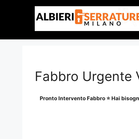
Vai
al
contenuto
Fabbro Urgente V
Pronto Intervento Fabbro ⭐ Hai bisogno