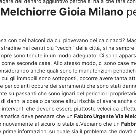
 pagare del denaro aggiuntivo perché si ha a che fare c
Melchiorre Gioia Milano
pe
asa con dei balconi da cui piovevano dei calcinacci? Mag
stradine nei centri più “vecchi” della città, si ha sempre 
sempre sono tenute in un modo adeguato. Ci sono appar
 come seconde case. Allo stesso modo, ci sono case mol
nsiderando anche quali sono le manutenzioni periodich
cui gli immobili sono sottoposti, occorre avere tanta at
te pericolanti oppure dei serramenti che sono stati dann
ente su passanti che sono ignari del pericolo.Il proprietar
 di danni a cose o persone altrui rischia di avere anche
i interventi che devono essere piuttosto veloci da effett
oblematica deve pensare che un
Fabbro Urgente Via Melc
re nuovamente al sicuro lo stabile.Vediamo che un
Fabbr
 prime informazioni su quale sia il problema che dovrà ri