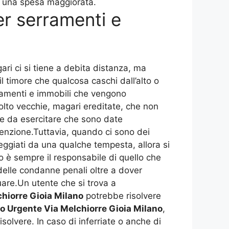
on una spesa maggiorata.
r serramenti e
ari ci si tiene a debita distanza, ma
il timore che qualcosa caschi dall’alto o
tamenti e immobili che vengono
to vecchie, magari ereditate, che non
e da esercitare che sono date
tenzione.Tuttavia, quando ci sono dei
eggiati da una qualche tempesta, allora si
io è sempre il responsabile di quello che
 delle condanne penali oltre a dover
uare.Un utente che si trova a
hiorre Gioia Milano
potrebbe risolvere
o Urgente Via Melchiorre Gioia Milano
,
solvere. In caso di inferriate o anche di