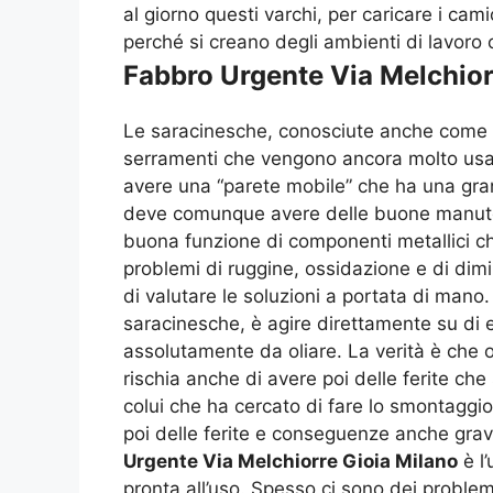
al giorno questi varchi, per caricare i ca
perché si creano degli ambienti di lavoro 
Fabbro Urgente Via Melchior
Le saracinesche, conosciute anche come av
serramenti che vengono ancora molto usati
avere una “parete mobile” che ha una gra
deve comunque avere delle buone manuten
buona funzione di componenti metallici c
problemi di ruggine, ossidazione e di dimin
di valutare le soluzioni a portata di man
saracinesche, è agire direttamente su di 
assolutamente da oliare. La verità è che 
rischia anche di avere poi delle ferite ch
colui che ha cercato di fare lo smontagg
poi delle ferite e conseguenze anche gravi
Urgente Via Melchiorre Gioia Milano
è l
pronta all’uso. Spesso ci sono dei problemi 