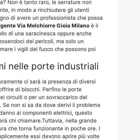
a? Non è tanto raro, le serrature non
te, in modo a rinchiudere gli utenti
isogno di avere un professionista che possa
gente Via Melchiorre Gioia Milano
è il
rollo di una saracinesca oppure anche
essendoci dei pericoli, ma solo un
mare i vigili del fuoco che possono poi
 nelle porte industriali
uramente ci sarà la presenza di diversi
frire di blocchi. Perfino le porte
i circuiti o per un sovraccarico del
 Se non si sa da dove derivi il problema
n danno ai componenti elettrici, questo
ierà chi chiamare.Tuttavia, nella grande
ura che torna funzionante in poche ore. I
plicemente essi devono aprire più volte