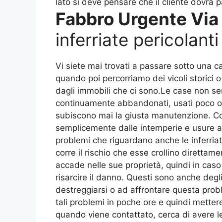
lato si deve pensare che il cliente dovrà
Fabbro Urgente Via 
inferriate pericolanti
Vi siete mai trovati a passare sotto una c
quando poi percorriamo dei vicoli storici o 
dagli immobili che ci sono.Le case non 
continuamente abbandonati, usati poco o
subiscono mai la giusta manutenzione. Co
semplicemente dalle intemperie e usure a 
problemi che riguardano anche le inferria
corre il rischio che esse crollino direttam
accade nelle sue proprietà, quindi in caso
risarcire il danno. Questi sono anche degl
destreggiarsi o ad affrontare questa pr
tali problemi in poche ore e quindi mette
quando viene contattato, cerca di avere le