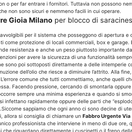
mion o per far entrare i fornitori. Tuttavia non possono 
che non sono sicuri e nemmeno facili in cui operare.
re Gioia Milano
per blocco di saracinesc
volgibili per il sistema che posseggono di apertura e ch
 come protezione di locali commerciali, box e garage. E
nde resistenza e anche un peso piuttosto importante da 
zioni per avere la sicurezza di una funzionalità sempr
he sono poi sottoposti direttamente a delle intemperie 
uzione dell’olio che riesce a diminuire l’attrito. Alla fi
o. L’errore comune che tutti commettiamo, anche quelli 
essa. Facendo pressione, cercando di smontarla oppure “
occorre sempre una minima esperienza e quando si smont
e si infettano rapidamente oppure delle parti che “esplo
io.Siccome sappiamo che ogni anno ci sono decine di ut
, allora si consiglia di chiamare un
Fabbro Urgente Via 
’unico professionista che interviene in meno di due ore,
che riguardano direttamente i cuscinetti o il freno della s