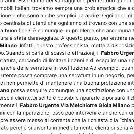
i ed anni. Essi hanno dei vantaggi che permettono quindi
immobili italiani troviamo sempre una problematica che è 
zione e che sono anche semplici da aprire. Ogni anno ci
ono centinaia di utenti che ogni anno si trovano con una
 a buon fine.C’è comunque un problema che accomuna tutt
atura è stata danneggiata. A questo punto, per entrare n
 Milano
. Infatti, questo professionista, mette a disposizi
.Quando si parla di scassi o effrazioni, il
Fabbro Urgen
rratura, cercando di limitare i danni e di eseguire una rip
 anche delle serrature in sostituzione.Ad esempio, quand
 un utente possa comprare una serratura in un negozio, p
di non permette di mantenere una buona protezione inter
lano
possa eseguire comunque una sostituzione con un
 il cliente.Di solito è possibile ripararle e poi sarà il c
amente il
Fabbro Urgente Via Melchiorre Gioia Milano
p
ini con la riparazione, esso può intervenire anche con ur
pre essere messo al corrente che la richiesta o la “chia
o perché si diventa immediatamente clienti di seria A, 