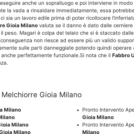
eseguire anche un sopralluogo e poi interviene in modo 
olante la vada a rinsaldare immediatamente, essa potrebb
 sia un lavoro edile prima di poter ricollocare l’inferria
re Gioia Milano
valuta se il danno è dato dalle cerniere
il peso. Magari è colpa del telaio che si è staccato dall
i conseguenza non riesce ad essere più un valido support
tamente sulle parti danneggiate potendo quindi operare 
 anche perfettamente funzionale.Si nota che il
Fabbro U
nza.
a Melchiorre Gioia Milano
ia Milano
Pronto Intervento Ap
Milano
Gioia Milano
Gioia Milano
Pronto Intervento Ap
Gioia Milano
Milano