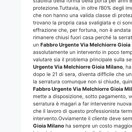
stabilità della forma della porta per ann
protezione.Tuttavia, in oltre l’80% degli 
che non hanno una valida classe di prote
trovano la propria casa svaligiata e ci s
effrazione che, per fortuna, non è andata
rimanere chiusi fuori casa perché la serr
un
Fabbro Urgente Via Melchiorre Gioia
assolutamente un intervento in poco tempo
valutare sia il problema principale sulla se
Urgente Via Melchiorre Gioia Milano
, ha
dopo le 21 di sera, diventa difficile che
la serratura comunque non si chiude, quin
Fabbro Urgente Via Melchiorre Gioia Mi
mette a disposizione, sotto pagamento, verso
serratura è magari a far intervenire nuov
che il lavoro di questo professionista term
intervento.Ovviamente il cliente deve sem
Gioia Milano
ha sempre un costo maggiorat