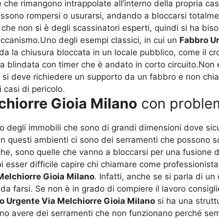
 che rimangono intrappolate all’interno della propria cas
ossono rompersi o usurarsi, andando a bloccarsi totalmen
e che non si è degli scassinatori esperti, quindi si ha b
ccanismo.Uno degli esempi classici, in cui un
Fabbro Ur
da la chiusura bloccata in un locale pubblico, come il c
a blindata con timer che è andato in corto circuito.Non 
ra si deve richiedere un supporto da un fabbro e non chia
 casi di pericolo.
chiorre Gioia Milano
con problemi
no degli immobili che sono di grandi dimensioni dove sic
In questi ambienti ci sono dei serramenti che possono sof
che, sono quelle che vanno a bloccarsi per una fusione de
esser difficile capire chi chiamare come professionista.
Melchiorre Gioia Milano
. Infatti, anche se si parla di u
da farsi. Se non è in grado di compiere il lavoro consigl
o Urgente Via Melchiorre Gioia Milano
si ha una strutt
sono avere dei serramenti che non funzionano perché sem