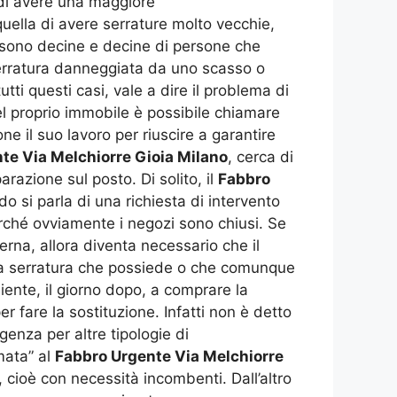
 di avere una maggiore
quella di avere serrature molto vecchie,
 sono decine e decine di persone che
 serratura danneggiata da uno scasso o
i questi casi, vale a dire il problema di
el proprio immobile è possibile chiamare
one il suo lavoro per riuscire a garantire
te Via Melchiorre Gioia Milano
, cerca di
arazione sul posto. Di solito, il
Fabbro
o si parla di una richiesta di intervento
erché ovviamente i negozi sono chiusi. Se
na, allora diventa necessario che il
a serratura che possiede o che comunque
liente, il giorno dopo, a comprare la
er fare la sostituzione. Infatti non è detto
genza per altre tipologie di
mata” al
Fabbro Urgente Via Melchiorre
cioè con necessità incombenti. Dall’altro