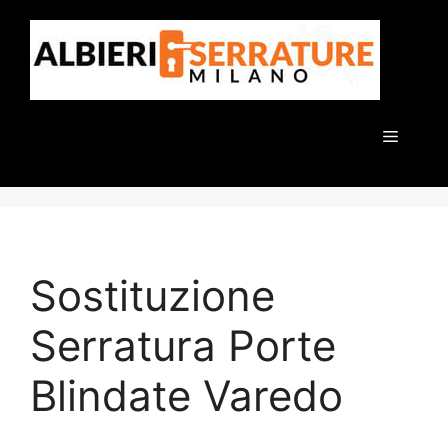
Vai
al
contenuto
Menu
Sostituzione
Serratura Porte
Blindate Varedo