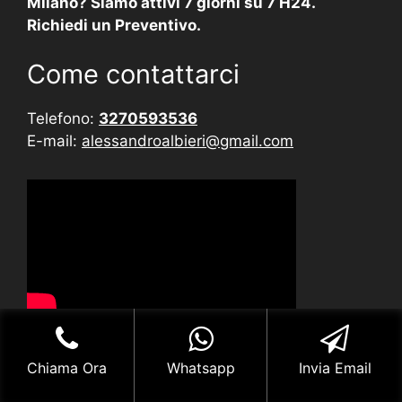
Milano? Siamo attivi 7 giorni su 7 H24.
Richiedi un Preventivo.
Come contattarci
Telefono:
3270593536
E-mail:
alessandroalbieri@gmail.com
Chiama Ora
Whatsapp
Invia Email
Forse potrebbe interessarti…