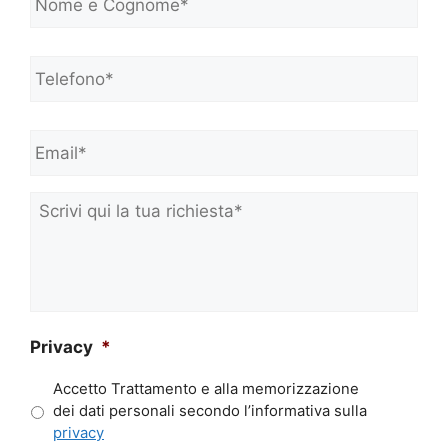
o
m
e
Telefono*
*
e
C
o
Email*
*
g
n
o
m
Scrivi
e
qui
*
la
tua
richiesta*
*
Privacy
*
Accetto Trattamento e alla memorizzazione
dei dati personali secondo l’informativa sulla
privacy