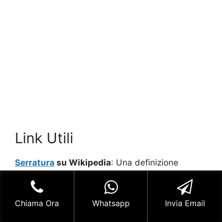
Link Utili
Serratura
su Wikipedia
: Una definizione
dell’argomento data dalla famosa enciclopedia
on line.
Chiama Ora
Whatsapp
Invia Email
Fabbro Ronco Briantino
,
Aperture Giudiziarie