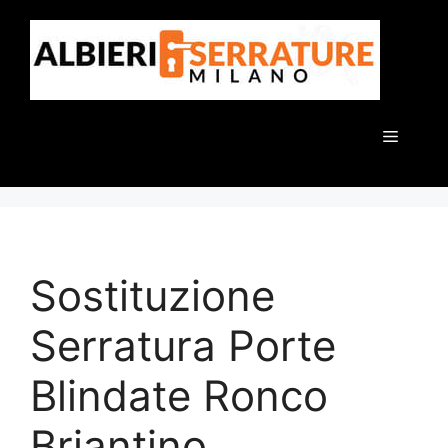
Vai
al
contenuto
Menu
Sostituzione
Serratura Porte
Blindate Ronco
Briantino