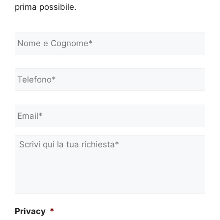
prima possibile.
N
o
m
e
Telefono*
*
e
C
o
Email*
*
g
n
o
m
Scrivi
e
qui
*
la
tua
richiesta*
*
Privacy
*