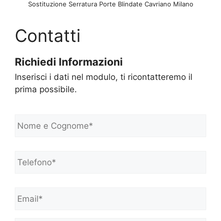
Sostituzione Serratura Porte Blindate Cavriano Milano
Contatti
Richiedi Informazioni
Inserisci i dati nel modulo, ti ricontatteremo il
prima possibile.
N
o
m
e
Telefono*
*
e
C
o
Email*
*
g
n
o