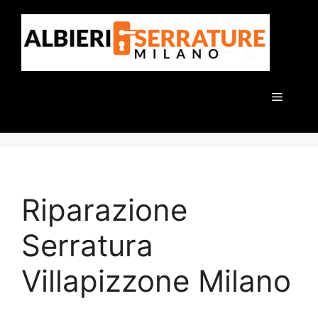
Vai
al
contenuto
Menu
Riparazione
Serratura
Villapizzone Milano