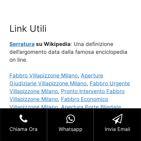
Link Utili
Serratura
su Wikipedia
: Una definizione
dell’argomento data dalla famosa enciclopedia
on line.
Fabbro Villapizzone Milano
,
Aperture
Giudiziarie Villapizzone Milano
,
Fabbro Urgente
Villapizzone Milano
,
Pronto Intervento Fabbro
Villapizzone Milano
,
Fabbro Economico
Villapizzone Milano
,
Apertura Porte Blindate
Villapizzone Milano
,
Fabbro Pronto Intervento
Villapizzone Milano
,
Cambio Serratura
Chiama Ora
Whatsapp
Invia Email
Villapizzone Milano
,
Riparazione Serratura
Villapizzone Milano
,
Sostituzione Serratura