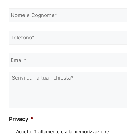
N
o
m
e
Telefono*
*
e
C
o
Email*
*
g
n
o
m
Scrivi
e
qui
*
la
tua
richiesta*
*
Privacy
*
Accetto Trattamento e alla memorizzazione