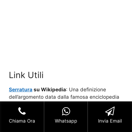
Link Utili
Serratura
su Wikipedia
: Una definizione
dell’argomento data dalla famosa enciclopedia
on line.
Fabbro Trezzano sul Naviglio
,
Aperture
Chiama Ora
Whatsapp
Invia Email
Giudiziarie Trezzano sul Naviglio
,
Fabbro