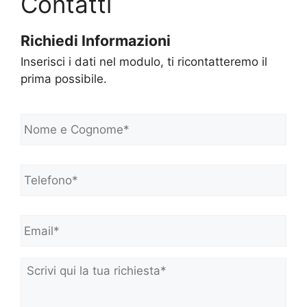
Contatti
Richiedi Informazioni
Inserisci i dati nel modulo, ti ricontatteremo il
prima possibile.
N
o
m
e
Telefono*
*
e
C
o
Email*
*
g
n
o
m
Scrivi
e
qui
*
la