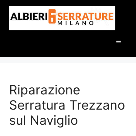
Vai
al
contenuto
Menu
Riparazione
Serratura Trezzano
sul Naviglio