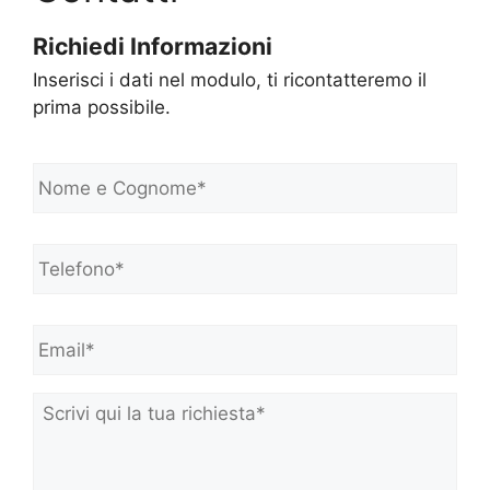
Richiedi Informazioni
Inserisci i dati nel modulo, ti ricontatteremo il
prima possibile.
N
o
m
e
Telefono*
*
e
C
o
Email*
*
g
n
o
m
Scrivi
e
qui
*
la
tua