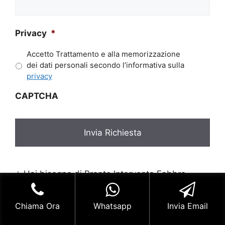
richiesta*
*
Privacy
*
Accetto Trattamento e alla memorizzazione
dei dati personali secondo l’informativa sulla
privacy
CAPTCHA
⭐ Hai bisogno di Pronto Intervento Fabbro
Milano? Siamo attivi 7 giorni su 7 H24. Richiedi
un Preventivo.
Chiama Ora
Whatsapp
Invia Email
Riparazione Serratura