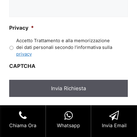
tua
richiesta*
*
Privacy
*
Accetto Trattamento e alla memorizzazione
dei dati personali secondo l’informativa sulla
privacy
CAPTCHA
⭐ Hai bisogno di Pronto Intervento Fabbro
Milano? Siamo attivi 7 giorni su 7 H24. Richiedi
Chiama Ora
Whatsapp
Invia Email
un Preventivo.
Riparazione Serratura