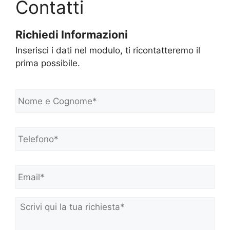
Contatti
Richiedi Informazioni
Inserisci i dati nel modulo, ti ricontatteremo il
prima possibile.
N
o
m
e
Telefono*
*
e
C
o
Email*
*
g
n
o
m
Scrivi
e
qui
*
la