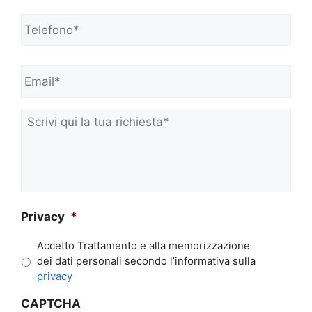
e
Telefono*
*
e
C
o
Email*
*
g
n
o
m
Scrivi
e
qui
*
la
tua
richiesta*
*
Privacy
*
Accetto Trattamento e alla memorizzazione
dei dati personali secondo l’informativa sulla
privacy
CAPTCHA