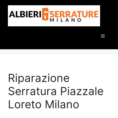
Vai
al
contenuto
Menu
Riparazione
Serratura Piazzale
Loreto Milano