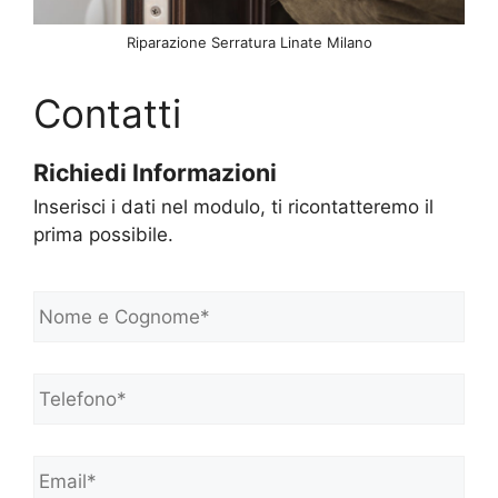
Riparazione Serratura Linate Milano
Contatti
Richiedi Informazioni
Inserisci i dati nel modulo, ti ricontatteremo il
prima possibile.
N
o
m
e
Telefono*
*
e
C
o
Email*
*
g
n