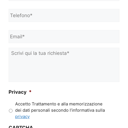
e
Telefono*
*
e
C
o
Email*
*
g
n
o
m
Scrivi
e
qui
*
la
tua
richiesta*
*
Privacy
*
Accetto Trattamento e alla memorizzazione
dei dati personali secondo l’informativa sulla
privacy
CAPTCHA