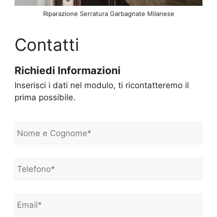
Riparazione Serratura Garbagnate Milanese
Contatti
Richiedi Informazioni
Inserisci i dati nel modulo, ti ricontatteremo il
prima possibile.
N
o
m
e
Telefono*
*
e
C
o
Email*
*
g
n