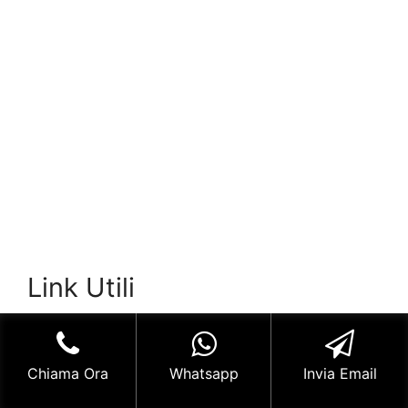
Link Utili
Serratura
su Wikipedia
: Una definizione
dell’argomento data dalla famosa enciclopedia
Chiama Ora
Whatsapp
Invia Email
on line.