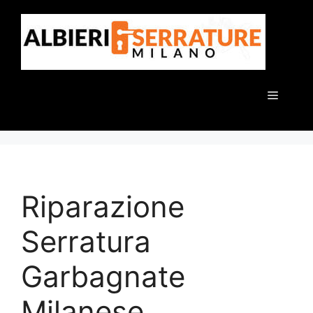
Vai
al
contenuto
Menu
Riparazione
Serratura
Garbagnate
Milanese