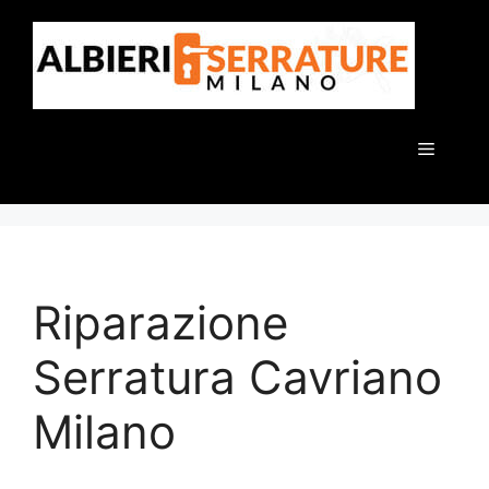
Vai
al
contenuto
Menu
Riparazione
Serratura Cavriano
Milano