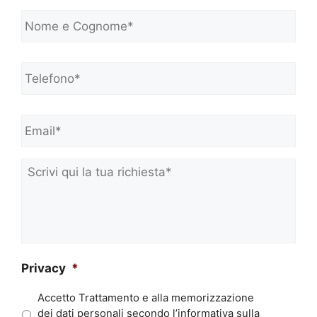
N
o
m
e
Telefono*
*
e
C
o
Email*
*
g
n
o
m
Scrivi
e
qui
*
la
tua
richiesta*
*
Privacy
*
Accetto Trattamento e alla memorizzazione
dei dati personali secondo l’informativa sulla