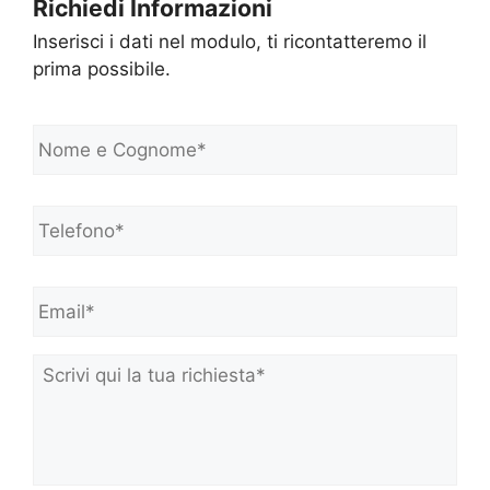
Richiedi Informazioni
Inserisci i dati nel modulo, ti ricontatteremo il
prima possibile.
N
o
m
e
Telefono*
*
e
C
o
Email*
*
g
n
o
m
Scrivi
e
qui
*
la
tua
richiesta*
*