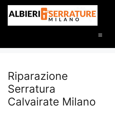
Vai
al
contenuto
Menu
Riparazione
Serratura
Calvairate Milano