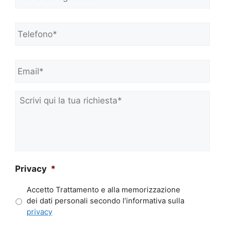
m
e
Telefono*
*
e
C
o
Email*
*
g
n
o
m
Scrivi
e
qui
*
la
tua
richiesta*
*
Privacy
*
Accetto Trattamento e alla memorizzazione
dei dati personali secondo l’informativa sulla
privacy