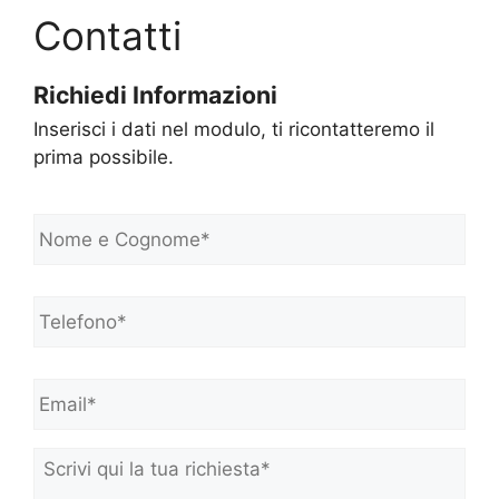
Contatti
Richiedi Informazioni
Inserisci i dati nel modulo, ti ricontatteremo il
prima possibile.
N
o
m
e
Telefono*
*
e
C
o
Email*
*
g
n
o
m
Scrivi
e
qui