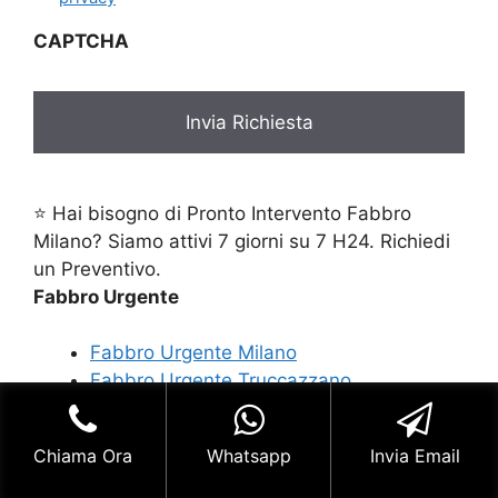
CAPTCHA
⭐ Hai bisogno di Pronto Intervento Fabbro
Milano? Siamo attivi 7 giorni su 7 H24. Richiedi
un Preventivo.
Fabbro Urgente
Fabbro Urgente Milano
Fabbro Urgente Truccazzano
Fabbro Urgente Turati Milano
Fabbro Urgente Turbigo
Chiama Ora
Whatsapp
Invia Email
Fabbro Urgente Turro Milano
Fabbro Urgente Università Cattolica