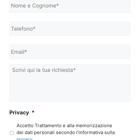
o
m
e
Telefono*
*
e
C
o
Email*
*
g
n
o
m
Scrivi
e
qui
*
la
tua
richiesta*
*
Privacy
*
Accetto Trattamento e alla memorizzazione
dei dati personali secondo l’informativa sulla
privacy