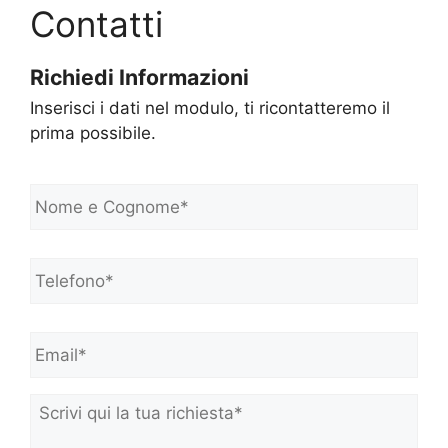
Contatti
Richiedi Informazioni
Inserisci i dati nel modulo, ti ricontatteremo il
prima possibile.
N
o
m
e
Telefono*
*
e
C
o
Email*
*
g
n
o
m
Scrivi
e
qui
*
la