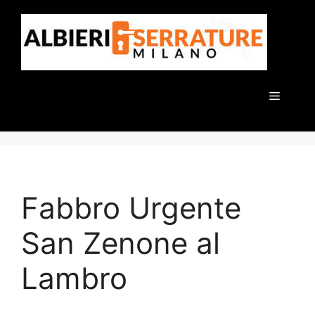
Vai
al
contenuto
Menu
Fabbro Urgente
San Zenone al
Lambro