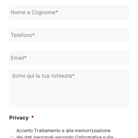
N
o
m
e
Telefono*
*
e
C
o
Email*
*
g
n
o
m
Scrivi
e
qui
*
la
tua
richiesta*
*
Privacy
*
Accetto Trattamento e alla memorizzazione
dei dati personali secondo l’informativa sulla