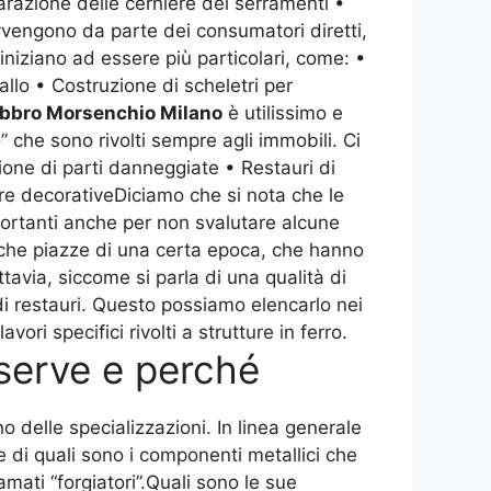
parazione delle cerniere dei serramenti •
avvengono da parte dei consumatori diretti,
 iniziano ad essere più particolari, come: •
llo • Costruzione di scheletri per
bbro Morsenchio Milano
è utilissimo e
” che sono rivolti sempre agli immobili. Ci
ione di parti danneggiate • Restauri di
tture decorativeDiciamo che si nota che le
ortanti anche per non svalutare alcune
nche piazze di una certa epoca, che hanno
tavia, siccome si parla di una qualità di
 di restauri. Questo possiamo elencarlo nei
ri specifici rivolti a strutture in ferro.
serve e perché
o delle specializzazioni. In linea generale
e di quali sono i componenti metallici che
ati “forgiatori”.Quali sono le sue