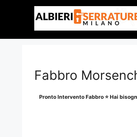
Vai
al
contenuto
Fabbro Morsench
Pronto Intervento Fabbro ⭐ Hai bisogno