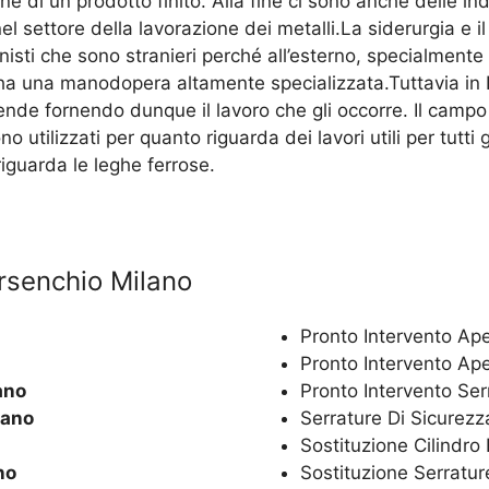
ne di un prodotto finito. Alla fine ci sono anche delle in
nel settore della lavorazione dei metalli.La siderurgia 
nisti che sono stranieri perché all’esterno, specialment
ha una manodopera altamente specializzata.Tuttavia in It
nde fornendo dunque il lavoro che gli occorre. Il campo
no utilizzati per quanto riguarda dei lavori utili per tutt
iguarda le leghe ferrose.
orsenchio Milano
Pronto Intervento Ap
Pronto Intervento Ap
ano
Pronto Intervento Se
lano
Serrature Di Sicurez
Sostituzione Cilindr
no
Sostituzione Serratu