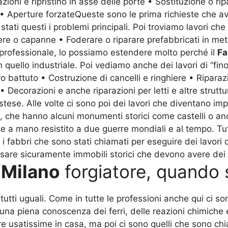
zioni e ripristino in asse delle porte • Sostituzione o ri
te • Aperture forzateQueste sono le prima richieste che 
stati questi i problemi principali. Poi troviamo lavori che
re o capanne • Foderare o riparare prefabbricati in meta
o professionale, lo possiamo estendere molto perché il
Fa
n quello industriale. Poi vediamo anche dei lavori di “fino
o battuto • Costruzione di cancelli e ringhiere • Riparaz
o • Decorazioni e anche riparazioni per letti e altre stru
se. Alle volte ci sono poi dei lavori che diventano imp
, che hanno alcuni monumenti storici come castelli o a
te a mano resistito a due guerre mondiali e al tempo. Tut
 i fabbri che sono stati chiamati per eseguire dei lavori
sare sicuramente immobili storici che devono avere dei lavo
 Milano
forgiatore, quando 
utti uguali. Come in tutte le professioni anche qui ci son
 una piena conoscenza dei ferri, delle reazioni chimiche 
usatissime in casa, ma poi ci sono quelli che sono chiam