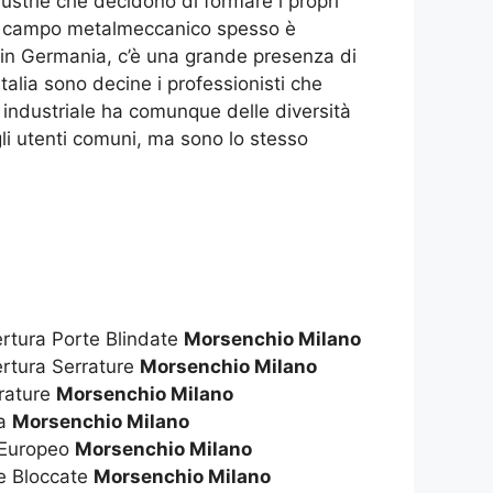
dustrie che decidono di formare i propri
e il campo metalmeccanico spesso è
e in Germania, c’è una grande presenza di
alia sono decine i professionisti che
 industriale ha comunque delle diversità
i gli utenti comuni, ma sono lo stesso
ertura Porte Blindate
Morsenchio Milano
ertura Serrature
Morsenchio Milano
rrature
Morsenchio Milano
za
Morsenchio Milano
o Europeo
Morsenchio Milano
re Bloccate
Morsenchio Milano