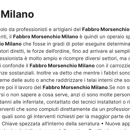
 Milano
solo da professionisti e artigiani del
Fabbro Morsenchio
ti, il
Fabbro Morsenchio Milano
è quindi un operaio spe
o Milano
che fosse in gradi di poter eseguire determinati
ori diretti, le forze dell’ordine, fino ad arrivare al sem
ofessionista è molto ampio e ricompre diversi settori, m
si confonde il
Fabbro Morsenchio Milano
con il carrozzi
renze sostanziali. Inoltre va detto che mentre i fabbri son
rne delle auto o anche raddrizzare i telai interni che s
re poi il lavoro del
Fabbro Morsenchio Milano
.Se non s
si o non sapere a cosa serve, anzi ci sono molte perso
ni alle inferriate, contattato dei tecnici installatori o r
interventi che sono compiuti direttamente da un professio
uali sono gli interventi richiesti per la maggior parte de
• Chiave spezzata all’interno della serratura • Nuove app