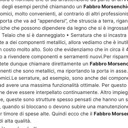
o degli esempi perché chiamando un
Fabbro Morsenchi
mici, molto convenienti, al contrario di altri professio
 porta che va ad “appendersi”, che struscia a terra, riga
tiche che possono dipendere da legno che si è ingrossat
 • Telaio che si è danneggiato • Serratura che si incastr
e a dei componenti metallici, allora vediamo che è inuti
 costo molto alto. Solo che evidenziamo che in circa il
cono a rivendere componenti e serramenti nuovi.Per rispa
otete dunque chiamare direttamente un
Fabbro Morsenc
onenti che sono metallici, ma riportando la porta in ass
omici.Le serrature, ad esempio, sono anche dei compone
 ad avere una massima funzionalità ottimale. Per questo
he deve essere interpellato continuamente. Altro impiego
relle, queste sono strutture spesso pensati che hanno 
e, quando si bloccano o devono subire una manutenzione,
 timore di spese alte. Quindi ecco che il
Fabbro Morse
i alta qualità.