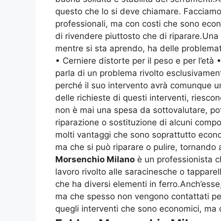
questo che lo si deve chiamare. Facciam
professionali, ma con costi che sono econo
di rivendere piuttosto che di riparare.Una
mentre si sta aprendo, ha delle problema
• Cerniere distorte per il peso e per l’età
parla di un problema rivolto esclusivament
perché il suo intervento avrà comunque un
delle richieste di questi interventi, ries
non è mai una spesa da sottovalutare, p
riparazione o sostituzione di alcuni comp
molti vantaggi che sono soprattutto econ
ma che si può riparare o pulire, tornando
Morsenchio Milano
è un professionista c
lavoro rivolto alle saracinesche o tappa
che ha diversi elementi in ferro.Anch’ess
ma che spesso non vengono contattati per
quegli interventi che sono economici, ma d