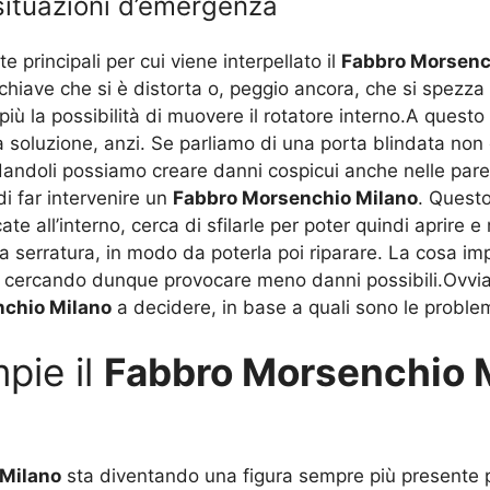
 situazioni d’emergenza
e principali per cui viene interpellato il
Fabbro Morsenc
a chiave che si è distorta o, peggio ancora, che si spezza
 più la possibilità di muovere il rotatore interno.A ques
oluzione, anzi. Se parliamo di una porta blindata non è 
andoli possiamo creare danni cospicui anche nelle pareti 
di far intervenire un
Fabbro Morsenchio Milano
. Questo
te all’interno, cerca di sfilarle per poter quindi aprire 
a serratura, in modo da poterla poi riparare. La cosa imp
, cercando dunque provocare meno danni possibili.Ovvia
chio Milano
a decidere, in base a quali sono le proble
pie il
Fabbro Morsenchio 
Milano
sta diventando una figura sempre più presente p