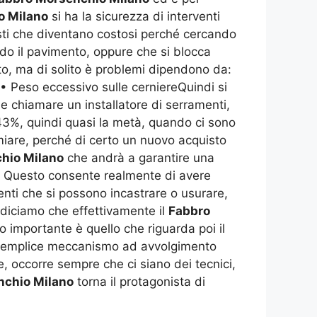
o Milano
si ha la sicurezza di interventi
nisti che diventano costosi perché cercando
ndo il pavimento, oppure che si blocca
o, ma di solito è problemi dipendono da:
a • Peso eccessivo sulle cerniereQuindi si
le chiamare un installatore di serramenti,
 43%, quindi quasi la metà, quando ci sono
rmiare, perché di certo un nuovo acquisto
hio Milano
che andrà a garantire una
e. Questo consente realmente di avere
nti che si possono incastrare o usurare,
 diciamo che effettivamente il
Fabbro
 importante è quello che riguarda poi il
un semplice meccanismo ad avvolgimento
 occorre sempre che ci siano dei tecnici,
nchio Milano
torna il protagonista di