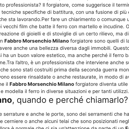
professionista? Il forgiatore, come suggerisce il termi
n tecniche specifiche di battitura, con una fusione di p
e che sta lavorando.Per fare un chiarimento o comunque 
i vecchi film che batte il ferro con martello e incudine. O
eazione di gioielli e di stoviglie di un certo rilievo, ma d
 un
Fabbro Morsenchio Milano
forgiatore sono quelli di l
er avere anche una bellezza diversa dagli immobili. Quest
 ha un buon valore estetico, ma anche perché il ferro ba
e.Tra l’altro, è un professionista che interviene anche su
 che sono stati costruiti prima della seconda guerra mon
 devono essere rinsaldate o anche restaurate, in modo d
he il
Fabbro Morsenchio Milano
forgiatore diventa utile
modella il ferro in diverse situazioni e per tanti utilizzi.
ano
, quando e perché chiamarlo?
, le serrature e anche le porte, sono dei serramenti che 
e cerniere o anche alcuni telai che sono posizionati negli
Allora è normale che ci sia un’attenzione da parte di un
F