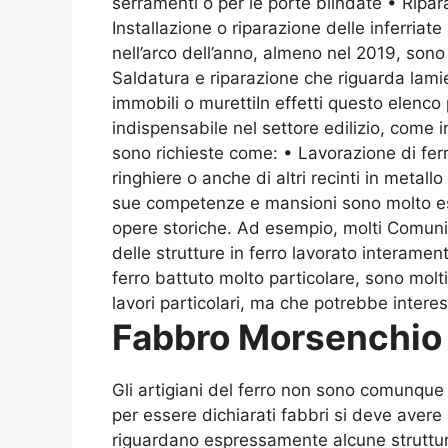
serramenti o per le porte blindate • Ripara
Installazione o riparazione delle inferria
nell’arco dell’anno, almeno nel 2019, sono 
Saldatura e riparazione che riguarda lamie
immobili o murettiIn effetti questo elenc
indispensabile nel settore edilizio, come i
sono richieste come: • Lavorazione di ferr
ringhiere o anche di altri recinti in metall
sue competenze e mansioni sono molto este
opere storiche. Ad esempio, molti Comuni
delle strutture in ferro lavorato interamen
ferro battuto molto particolare, sono molti
lavori particolari, ma che potrebbe interes
Fabbro Morsenchio
Gli artigiani del ferro non sono comunque t
per essere dichiarati fabbri si deve avere
riguardano espressamente alcune strutture 