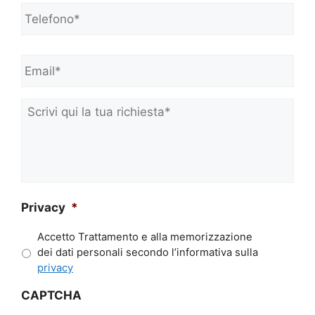
Telefono*
*
e
C
o
Email*
*
g
n
o
m
Scrivi
e
qui
*
la
tua
richiesta*
*
Privacy
*
Accetto Trattamento e alla memorizzazione
dei dati personali secondo l’informativa sulla
privacy
CAPTCHA