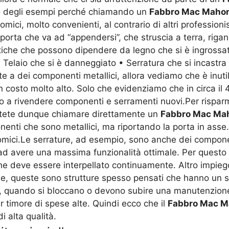
o degli esempi perché chiamando un
Fabbro Mac Mahon
mici, molto convenienti, al contrario di altri professio
 porta che va ad “appendersi”, che struscia a terra, riga
tiche che possono dipendere da legno che si è ingrossat
 • Telaio che si è danneggiato • Serratura che si incastr
e a dei componenti metallici, allora vediamo che è inuti
 costo molto alto. Solo che evidenziamo che in circa il
cono a rivendere componenti e serramenti nuovi.Per rispa
otete dunque chiamare direttamente un
Fabbro Mac Ma
onenti che sono metallici, ma riportando la porta in ass
omici.Le serrature, ad esempio, sono anche dei compone
 ad avere una massima funzionalità ottimale. Per questo
e deve essere interpellato continuamente. Altro impiego
relle, queste sono strutture spesso pensati che hanno 
e, quando si bloccano o devono subire una manutenzione,
 timore di spese alte. Quindi ecco che il
Fabbro Mac M
i alta qualità.