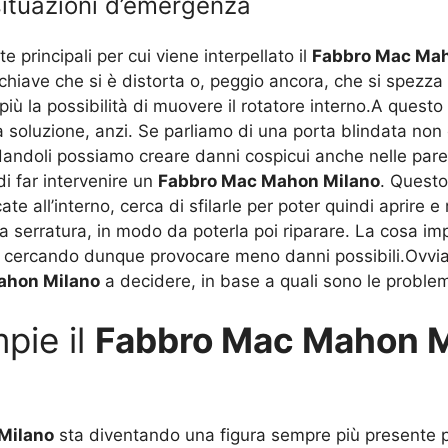
situazioni d’emergenza
e principali per cui viene interpellato il
Fabbro Mac Mah
a chiave che si è distorta o, peggio ancora, che si spezza
 più la possibilità di muovere il rotatore interno.A ques
oluzione, anzi. Se parliamo di una porta blindata non è 
andoli possiamo creare danni cospicui anche nelle pareti 
di far intervenire un
Fabbro Mac Mahon Milano
. Questo
te all’interno, cerca di sfilarle per poter quindi aprire 
a serratura, in modo da poterla poi riparare. La cosa imp
, cercando dunque provocare meno danni possibili.Ovvia
ahon Milano
a decidere, in base a quali sono le problem
pie il
Fabbro Mac Mahon M
Milano
sta diventando una figura sempre più presente pe