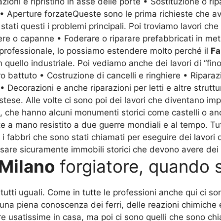
zioni e ripristino in asse delle porte • Sostituzione o ri
te • Aperture forzateQueste sono le prima richieste che 
stati questi i problemi principali. Poi troviamo lavori che
re o capanne • Foderare o riparare prefabbricati in meta
o professionale, lo possiamo estendere molto perché il
Fa
n quello industriale. Poi vediamo anche dei lavori di “fino
o battuto • Costruzione di cancelli e ringhiere • Riparaz
o • Decorazioni e anche riparazioni per letti e altre stru
se. Alle volte ci sono poi dei lavori che diventano imp
, che hanno alcuni monumenti storici come castelli o a
te a mano resistito a due guerre mondiali e al tempo. Tut
 i fabbri che sono stati chiamati per eseguire dei lavori
sare sicuramente immobili storici che devono avere dei lavo
Milano
forgiatore, quando 
utti uguali. Come in tutte le professioni anche qui ci son
 una piena conoscenza dei ferri, delle reazioni chimiche 
usatissime in casa, ma poi ci sono quelli che sono chiam