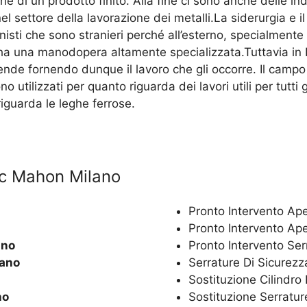
ne di un prodotto finito. Alla fine ci sono anche delle in
nel settore della lavorazione dei metalli.La siderurgia 
nisti che sono stranieri perché all’esterno, specialment
ha una manodopera altamente specializzata.Tuttavia in It
nde fornendo dunque il lavoro che gli occorre. Il campo
no utilizzati per quanto riguarda dei lavori utili per tutt
iguarda le leghe ferrose.
Mac Mahon Milano
Pronto Intervento Ap
Pronto Intervento Ap
ano
Pronto Intervento Se
ano
Serrature Di Sicurez
Sostituzione Cilindr
no
Sostituzione Serratu