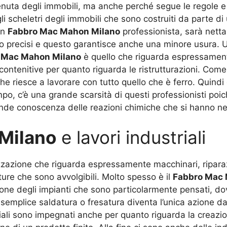
enuta degli immobili, ma anche perché segue le regole e
li scheletri degli immobili che sono costruiti da parte d
un
Fabbro Mac Mahon Milano
professionista, sarà netta
no precisi e questo garantisce anche una minore usura. 
 Mac Mahon Milano
è quello che riguarda espressament
 contenitive per quanto riguarda le ristrutturazioni. Co
e riesce a lavorare con tutto quello che è ferro. Quindi
mpo, c’è una grande scarsità di questi professionisti po
de conoscenza delle reazioni chimiche che si hanno nei
Milano
e lavori industriali
izzazione che riguarda espressamente macchinari, riparaz
utture che sono avvolgibili. Molto spesso è il
Fabbro Mac 
ione degli impianti che sono particolarmente pensati, d
emplice saldatura o fresatura diventa l’unica azione da
riali sono impegnati anche per quanto riguarda la creazio