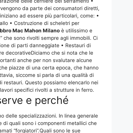
parazione delle cerniere dei serramenti •
avvengono da parte dei consumatori diretti,
 iniziano ad essere più particolari, come: •
llo • Costruzione di scheletri per
bbro Mac Mahon Milano
è utilissimo e
” che sono rivolti sempre agli immobili. Ci
ione di parti danneggiate • Restauri di
tture decorativeDiciamo che si nota che le
ortanti anche per non svalutare alcune
nche piazze di una certa epoca, che hanno
tavia, siccome si parla di una qualità di
 di restauri. Questo possiamo elencarlo nei
ri specifici rivolti a strutture in ferro.
serve e perché
o delle specializzazioni. In linea generale
e di quali sono i componenti metallici che
ati “forgiatori”.Quali sono le sue