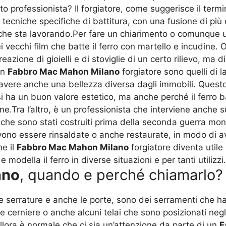
professionista? Il forgiatore, come suggerisce il termi
n tecniche specifiche di battitura, con una fusione di p
e che sta lavorando.Per fare un chiarimento o comunque 
i vecchi film che batte il ferro con martello e incudine. O
eazione di gioielli e di stoviglie di un certo rilievo, ma d
 un
Fabbro Mac Mahon Milano
forgiatore sono quelli di l
er avere anche una bellezza diversa dagli immobili. Quest
 ha un buon valore estetico, ma anche perché il ferro ba
e.Tra l’altro, è un professionista che interviene anche su
 che sono stati costruiti prima della seconda guerra mon
 devono essere rinsaldate o anche restaurate, in modo d
he il
Fabbro Mac Mahon Milano
forgiatore diventa utile 
modella il ferro in diverse situazioni e per tanti utilizzi.
ano
, quando e perché chiamarlo?
, le serrature e anche le porte, sono dei serramenti che 
e cerniere o anche alcuni telai che sono posizionati negli
Allora è normale che ci sia un’attenzione da parte di un
F