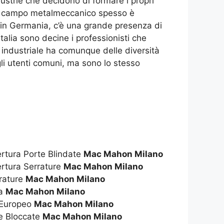
dustrie che decidono di formare i propri
e il campo metalmeccanico spesso è
e in Germania, c’è una grande presenza di
alia sono decine i professionisti che
 industriale ha comunque delle diversità
i gli utenti comuni, ma sono lo stesso
ertura Porte Blindate
Mac Mahon Milano
ertura Serrature
Mac Mahon Milano
rrature
Mac Mahon Milano
za
Mac Mahon Milano
o Europeo
Mac Mahon Milano
re Bloccate
Mac Mahon Milano