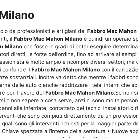
Milano
solo da professionisti e artigiani del
Fabbro Mac Mahon 
ti, il
Fabbro Mac Mahon Milano
è quindi un operaio spe
n Milano
che fosse in gradi di poter eseguire determinati 
ori diretti, le forze dell’ordine, fino ad arrivare al sem
ofessionista è molto ampio e ricompre diversi settori, m
si confonde il
Fabbro Mac Mahon Milano
con il carrozzi
renze sostanziali. Inoltre va detto che mentre i fabbri son
rne delle auto o anche raddrizzare i telai interni che s
re poi il lavoro del
Fabbro Mac Mahon Milano
.Se non s
si o non sapere a cosa serve, anzi ci sono molte perso
ni alle inferriate, contattato dei tecnici installatori o r
interventi che sono compiuti direttamente da un professio
uali sono gli interventi richiesti per la maggior parte de
• Chiave spezzata all’interno della serratura • Nuove app