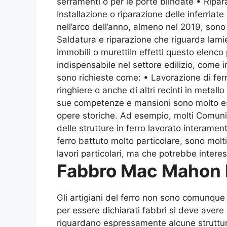
serramenti o per le porte blindate • Ripara
Installazione o riparazione delle inferria
nell’arco dell’anno, almeno nel 2019, sono 
Saldatura e riparazione che riguarda lamie
immobili o murettiIn effetti questo elenc
indispensabile nel settore edilizio, come i
sono richieste come: • Lavorazione di ferr
ringhiere o anche di altri recinti in metall
sue competenze e mansioni sono molto este
opere storiche. Ad esempio, molti Comuni
delle strutture in ferro lavorato interamen
ferro battuto molto particolare, sono molti
lavori particolari, ma che potrebbe interes
Fabbro Mac Mahon 
Gli artigiani del ferro non sono comunque t
per essere dichiarati fabbri si deve avere
riguardano espressamente alcune strutture 