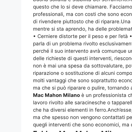
questo che lo si deve chiamare. Facciam
professionali, ma con costi che sono econo
di rivendere piuttosto che di riparare.Una
mentre si sta aprendo, ha delle problema
• Cerniere distorte per il peso e per l’età
parla di un problema rivolto esclusivament
perché il suo intervento avrà comunque un
delle richieste di questi interventi, ries
non è mai una spesa da sottovalutare, p
riparazione o sostituzione di alcuni comp
molti vantaggi che sono soprattutto econ
ma che si può riparare o pulire, tornando
Mac Mahon Milano
è un professionista ch
lavoro rivolto alle saracinesche o tappa
che ha diversi elementi in ferro.Anch’ess
ma che spesso non vengono contattati per
quegli interventi che sono economici, ma d