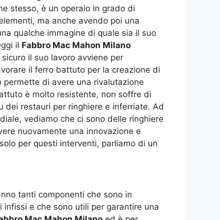
ne stesso, è un operaio in grado di
iù elementi, ma anche avendo poi una
una qualche immagine di quale sia il suo
ggi il
Fabbro Mac Mahon Milano
i sicuro il suo lavoro avviene per
avorare il ferro battuto per la creazione di
o permette di avere una rivalutazione
ttuto è molto resistente, non soffre di
 dei restauri per ringhiere e inferriate. Ad
diale, vediamo che ci sono delle ringhiere
i avere nuovamente una innovazione e
solo per questi interventi, parliamo di un
hanno tanti componenti che sono in
 infissi e che sono utili per garantire una
abbro Mac Mahon Milano
ed è per