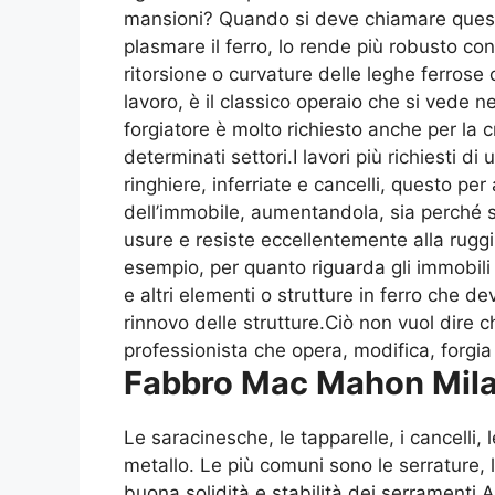
mansioni? Quando si deve chiamare questo 
plasmare il ferro, lo rende più robusto co
ritorsione o curvature delle leghe ferros
lavoro, è il classico operaio che si vede ne
forgiatore è molto richiesto anche per la cr
determinati settori.I lavori più richiesti di
ringhiere, inferriate e cancelli, questo p
dell’immobile, aumentandola, sia perché si
usure e resiste eccellentemente alla ruggin
esempio, per quanto riguarda gli immobili
e altri elementi o strutture in ferro che
rinnovo delle strutture.Ciò non vuol dire c
professionista che opera, modifica, forgia e 
Fabbro Mac Mahon Mil
Le saracinesche, le tapparelle, i cancelli
metallo. Le più comuni sono le serrature, l
buona solidità e stabilità dei serramenti.