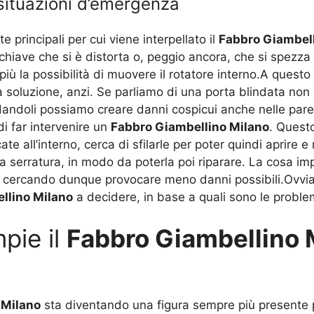
 situazioni d’emergenza
e principali per cui viene interpellato il
Fabbro Giambell
a chiave che si è distorta o, peggio ancora, che si spezza
 più la possibilità di muovere il rotatore interno.A ques
oluzione, anzi. Se parliamo di una porta blindata non è 
andoli possiamo creare danni cospicui anche nelle pareti 
di far intervenire un
Fabbro Giambellino Milano
. Questo
te all’interno, cerca di sfilarle per poter quindi aprire 
a serratura, in modo da poterla poi riparare. La cosa imp
, cercando dunque provocare meno danni possibili.Ovvia
llino Milano
a decidere, in base a quali sono le proble
pie il
Fabbro Giambellino 
 Milano
sta diventando una figura sempre più presente p