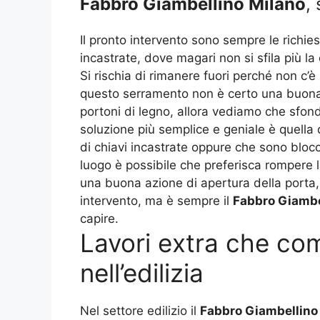
Fabbro Giambellino Milano
,
Il pronto intervento sono sempre le richiest
incastrate, dove magari non si sfila più l
Si rischia di rimanere fuori perché non c’è
questo serramento non è certo una buona s
portoni di legno, allora vediamo che sfond
soluzione più semplice e geniale è quella 
di chiavi incastrate oppure che sono blocca
luogo è possibile che preferisca rompere l
una buona azione di apertura della porta
intervento, ma è sempre il
Fabbro Giambe
capire.
Lavori extra che com
nell’edilizia
Nel settore edilizio il
Fabbro Giambellino