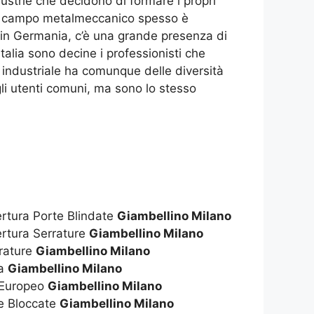
dustrie che decidono di formare i propri
e il campo metalmeccanico spesso è
e in Germania, c’è una grande presenza di
alia sono decine i professionisti che
 industriale ha comunque delle diversità
i gli utenti comuni, ma sono lo stesso
ertura Porte Blindate
Giambellino Milano
ertura Serrature
Giambellino Milano
rrature
Giambellino Milano
za
Giambellino Milano
o Europeo
Giambellino Milano
re Bloccate
Giambellino Milano