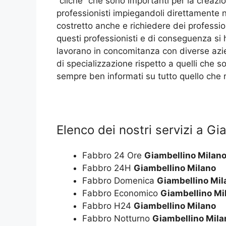
“cliché” che sono importanti per la creazio
professionisti impiegandoli direttamente 
costretto anche e richiedere dei professio
questi professionisti e di conseguenza si 
lavorano in concomitanza con diverse azie
di specializzazione rispetto a quelli che so
sempre ben informati su tutto quello che r
Elenco dei nostri servizi a Gi
Fabbro 24 Ore
Giambellino Milan
Fabbro 24H
Giambellino Milano
Fabbro Domenica
Giambellino Mil
Fabbro Economico
Giambellino Mi
Fabbro H24
Giambellino Milano
Fabbro Notturno
Giambellino Mila