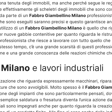
uona tenuta degli immobili, ma anche perché segue le reg
 effettivamente gli scheletri degli immobili che sono co
 da parte di un
Fabbro Giambellino Milano
professionis
i che sono eseguiti saranno precisi e questo garantisce 
tilizzo di un
Fabbro Giambellino Milano
è quello che r
 per nuove gabbie contenitive per quanto riguarda le ris
ofessionista che riesce a lavorare con tutto quello che
o stesso tempo, c’è una grande scarsità di questi profess
ne e una grande conoscenza delle reazioni chimiche che
 Milano
e lavori industriali
izzazione che riguarda espressamente macchinari, riparaz
utture che sono avvolgibili. Molto spesso è il
Fabbro Giam
ione degli impianti che sono particolarmente pensati, d
emplice saldatura o fresatura diventa l’unica azione da
riali sono impegnati anche per quanto riguarda la creazio