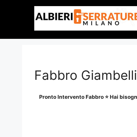
Vai
al
contenuto
Fabbro Giambell
Pronto Intervento Fabbro ⭐ Hai bisogno