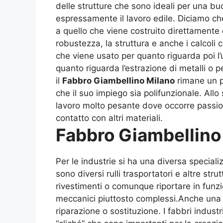
delle strutture che sono ideali per una b
espressamente il lavoro edile. Diciamo che
a quello che viene costruito direttamente
robustezza, la struttura e anche i calcol
che viene usato per quanto riguarda poi l’u
quanto riguarda l’estrazione di metalli o
il
Fabbro Giambellino Milano
rimane un pr
che il suo impiego sia polifunzionale. All
lavoro molto pesante dove occorre passio
contatto con altri materiali.
Fabbro Giambellino
Per le industrie si ha una diversa special
sono diversi rulli trasportatori e altre str
rivestimenti o comunque riportare in funz
meccanici piuttosto complessi.Anche una s
riparazione o sostituzione. I fabbri indust