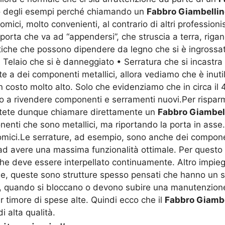
o degli esempi perché chiamando un
Fabbro Giambellin
mici, molto convenienti, al contrario di altri professio
 porta che va ad “appendersi”, che struscia a terra, riga
tiche che possono dipendere da legno che si è ingrossat
 • Telaio che si è danneggiato • Serratura che si incastr
e a dei componenti metallici, allora vediamo che è inuti
 costo molto alto. Solo che evidenziamo che in circa il
cono a rivendere componenti e serramenti nuovi.Per rispa
otete dunque chiamare direttamente un
Fabbro Giambel
onenti che sono metallici, ma riportando la porta in ass
omici.Le serrature, ad esempio, sono anche dei compone
 ad avere una massima funzionalità ottimale. Per questo
he deve essere interpellato continuamente. Altro impiego
relle, queste sono strutture spesso pensati che hanno 
e, quando si bloccano o devono subire una manutenzione,
 timore di spese alte. Quindi ecco che il
Fabbro Giambe
i alta qualità.