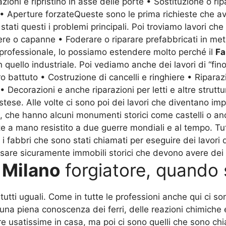
zioni e ripristino in asse delle porte • Sostituzione o ri
te • Aperture forzateQueste sono le prima richieste che 
stati questi i problemi principali. Poi troviamo lavori che
re o capanne • Foderare o riparare prefabbricati in meta
o professionale, lo possiamo estendere molto perché il
Fa
n quello industriale. Poi vediamo anche dei lavori di “fino
o battuto • Costruzione di cancelli e ringhiere • Riparaz
o • Decorazioni e anche riparazioni per letti e altre stru
se. Alle volte ci sono poi dei lavori che diventano imp
, che hanno alcuni monumenti storici come castelli o a
te a mano resistito a due guerre mondiali e al tempo. Tut
 i fabbri che sono stati chiamati per eseguire dei lavori
sare sicuramente immobili storici che devono avere dei lavo
 Milano
forgiatore, quando 
utti uguali. Come in tutte le professioni anche qui ci son
 una piena conoscenza dei ferri, delle reazioni chimiche 
usatissime in casa, ma poi ci sono quelli che sono chiam