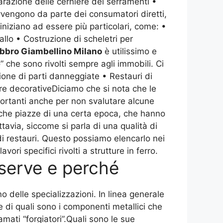
parazione delle cerniere dei serramenti •
avvengono da parte dei consumatori diretti,
 iniziano ad essere più particolari, come: •
llo • Costruzione di scheletri per
bbro Giambellino Milano
è utilissimo e
” che sono rivolti sempre agli immobili. Ci
ione di parti danneggiate • Restauri di
tture decorativeDiciamo che si nota che le
ortanti anche per non svalutare alcune
nche piazze di una certa epoca, che hanno
tavia, siccome si parla di una qualità di
 di restauri. Questo possiamo elencarlo nei
ri specifici rivolti a strutture in ferro.
serve e perché
o delle specializzazioni. In linea generale
e di quali sono i componenti metallici che
ati “forgiatori”.Quali sono le sue