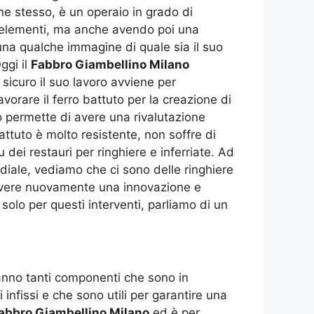
ne stesso, è un operaio in grado di
iù elementi, ma anche avendo poi una
una qualche immagine di quale sia il suo
ggi il
Fabbro Giambellino Milano
i sicuro il suo lavoro avviene per
avorare il ferro battuto per la creazione di
o permette di avere una rivalutazione
ttuto è molto resistente, non soffre di
 dei restauri per ringhiere e inferriate. Ad
diale, vediamo che ci sono delle ringhiere
i avere nuovamente una innovazione e
 solo per questi interventi, parliamo di un
hanno tanti componenti che sono in
 infissi e che sono utili per garantire una
abbro Giambellino Milano
ed è per