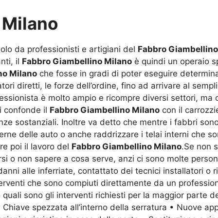
 Milano
solo da professionisti e artigiani del
Fabbro Giambellino
ti, il
Fabbro Giambellino Milano
è quindi un operaio spe
no Milano
che fosse in gradi di poter eseguire determinati
ori diretti, le forze dell’ordine, fino ad arrivare al sem
ofessionista è molto ampio e ricompre diversi settori, m
si confonde il
Fabbro Giambellino Milano
con il carrozz
renze sostanziali. Inoltre va detto che mentre i fabbri son
rne delle auto o anche raddrizzare i telai interni che s
re poi il lavoro del
Fabbro Giambellino Milano
.Se non s
si o non sapere a cosa serve, anzi ci sono molte perso
ni alle inferriate, contattato dei tecnici installatori o r
interventi che sono compiuti direttamente da un professio
uali sono gli interventi richiesti per la maggior parte de
• Chiave spezzata all’interno della serratura • Nuove app