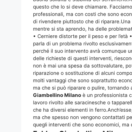
questo che lo si deve chiamare. Facciam
professionali, ma con costi che sono econo
di rivendere piuttosto che di riparare.Una
mentre si sta aprendo, ha delle problema
• Cerniere distorte per il peso e per l’età
parla di un problema rivolto esclusivament
perché il suo intervento avrà comunque un
delle richieste di questi interventi, ries
non è mai una spesa da sottovalutare, p
riparazione o sostituzione di alcuni comp
molti vantaggi che sono soprattutto econ
ma che si può riparare o pulire, tornando
Giambellino Milano
è un professionista c
lavoro rivolto alle saracinesche o tappa
che ha diversi elementi in ferro.Anch’ess
ma che spesso non vengono contattati per
quegli interventi che sono economici, ma d