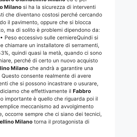
o Milano
si ha la sicurezza di interventi
nisti che diventano costosi perché cercando
ndo il pavimento, oppure che si blocca
o, ma di solito è problemi dipendono da:
a • Peso eccessivo sulle cerniereQuindi si
le chiamare un installatore di serramenti,
 43%, quindi quasi la metà, quando ci sono
rmiare, perché di certo un nuovo acquisto
lino Milano
che andrà a garantire una
e. Questo consente realmente di avere
nti che si possono incastrare o usurare,
 diciamo che effettivamente il
Fabbro
 importante è quello che riguarda poi il
un semplice meccanismo ad avvolgimento
 occorre sempre che ci siano dei tecnici,
llino Milano
torna il protagonista di