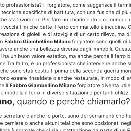
professionista? Il forgiatore, come suggerisce il termi
n tecniche specifiche di battitura, con una fusione di p
e che sta lavorando.Per fare un chiarimento o comunque 
i vecchi film che batte il ferro con martello e incudine. O
eazione di gioielli e di stoviglie di un certo rilievo, ma d
 un
Fabbro Giambellino Milano
forgiatore sono quelli di l
er avere anche una bellezza diversa dagli immobili. Quest
 ha un buon valore estetico, ma anche perché il ferro ba
e.Tra l’altro, è un professionista che interviene anche su
 che sono stati costruiti prima della seconda guerra mon
 devono essere rinsaldate o anche restaurate, in modo d
he il
Fabbro Giambellino Milano
forgiatore diventa utile
modella il ferro in diverse situazioni e per tanti utilizzi.
ano
, quando e perché chiamarlo?
, le serrature e anche le porte, sono dei serramenti che 
e cerniere o anche alcuni telai che sono posizionati negli
Allora è normale che ci sia un’attenzione da parte di un
F