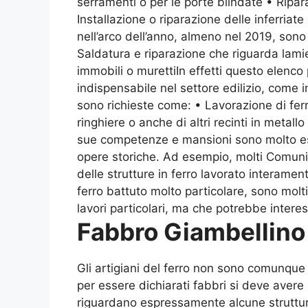
serramenti o per le porte blindate • Ripara
Installazione o riparazione delle inferria
nell’arco dell’anno, almeno nel 2019, sono 
Saldatura e riparazione che riguarda lamie
immobili o murettiIn effetti questo elenc
indispensabile nel settore edilizio, come i
sono richieste come: • Lavorazione di ferr
ringhiere o anche di altri recinti in metall
sue competenze e mansioni sono molto este
opere storiche. Ad esempio, molti Comuni
delle strutture in ferro lavorato interamen
ferro battuto molto particolare, sono molti
lavori particolari, ma che potrebbe interes
Fabbro Giambellino
Gli artigiani del ferro non sono comunque t
per essere dichiarati fabbri si deve avere
riguardano espressamente alcune strutture 