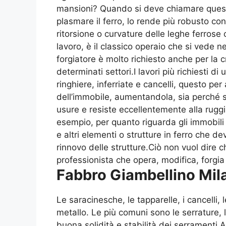
mansioni? Quando si deve chiamare questo 
plasmare il ferro, lo rende più robusto co
ritorsione o curvature delle leghe ferros
lavoro, è il classico operaio che si vede ne
forgiatore è molto richiesto anche per la cr
determinati settori.I lavori più richiesti di
ringhiere, inferriate e cancelli, questo p
dell’immobile, aumentandola, sia perché si
usure e resiste eccellentemente alla ruggin
esempio, per quanto riguarda gli immobili
e altri elementi o strutture in ferro che
rinnovo delle strutture.Ciò non vuol dire c
professionista che opera, modifica, forgia e 
Fabbro Giambellino Mil
Le saracinesche, le tapparelle, i cancelli
metallo. Le più comuni sono le serrature, l
buona solidità e stabilità dei serramenti.