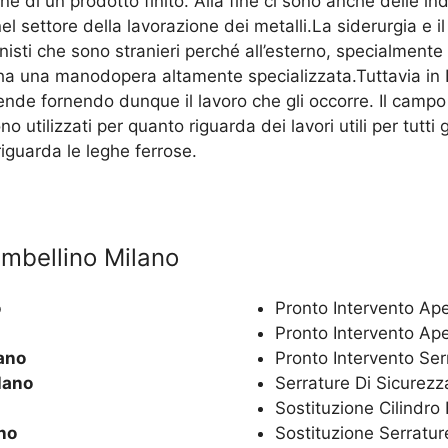
ne di un prodotto finito. Alla fine ci sono anche delle in
nel settore della lavorazione dei metalli.La siderurgia 
nisti che sono stranieri perché all’esterno, specialment
ha una manodopera altamente specializzata.Tuttavia in It
nde fornendo dunque il lavoro che gli occorre. Il campo
no utilizzati per quanto riguarda dei lavori utili per tutt
iguarda le leghe ferrose.
ambellino Milano
o
Pronto Intervento Ap
Pronto Intervento Ap
ano
Pronto Intervento Se
lano
Serrature Di Sicurez
Sostituzione Cilindr
no
Sostituzione Serratu