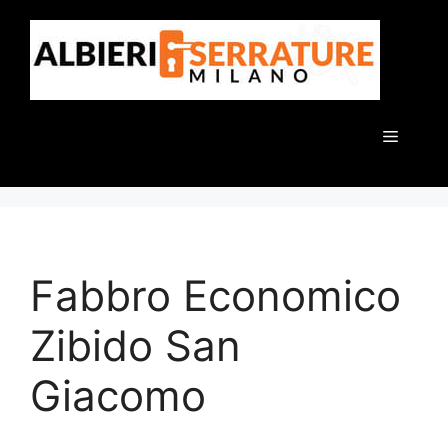
Vai
al
contenuto
Menu
Fabbro Economico
Zibido San
Giacomo