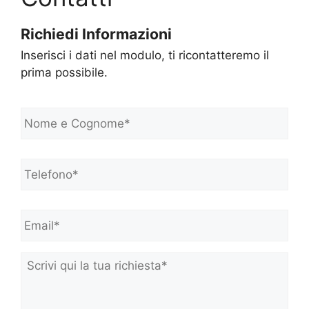
Richiedi Informazioni
Inserisci i dati nel modulo, ti ricontatteremo il
prima possibile.
N
o
m
e
Telefono*
*
e
C
o
Email*
*
g
n
o
m
Scrivi
e
qui
*
la
tua