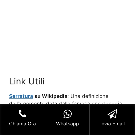
Link Utili
Serratura
su Wikipedia
: Una definizione
dell’argomento data dalla famosa enciclopedia
on line.
Chiama Ora
Whatsapp
Invia Email
Fabbro Zibido San Giacomo
,
Aperture
Giudiziarie Zibido San Giacomo
,
Fabbro