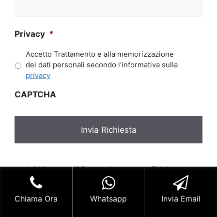
richiesta*
*
Privacy
*
Accetto Trattamento e alla memorizzazione
dei dati personali secondo l’informativa sulla
privacy
CAPTCHA
⭐ Hai bisogno di Pronto Intervento Fabbro
Milano? Siamo attivi 7 giorni su 7 H24. Richiedi
un Preventivo.
Chiama Ora
Whatsapp
Invia Email
Fabbro Economico