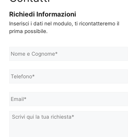
Richiedi Informazioni
Inserisci i dati nel modulo, ti ricontatteremo il
prima possibile.
N
o
m
e
Telefono*
*
e
C
o
Email*
*
g
n
o
m
Scrivi
e
qui
*
la
tua