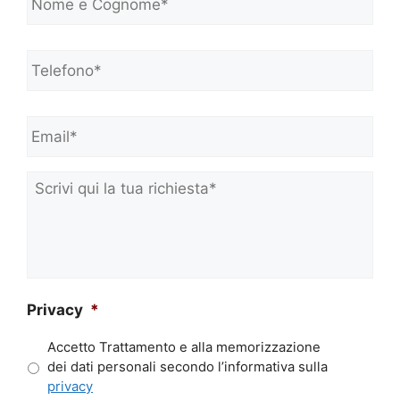
o
m
e
Telefono*
*
e
C
o
Email*
*
g
n
o
m
Scrivi
e
qui
*
la
tua
richiesta*
*
Privacy
*
Accetto Trattamento e alla memorizzazione
dei dati personali secondo l’informativa sulla
privacy