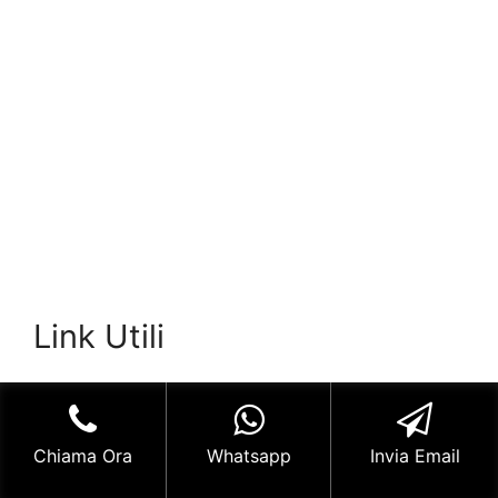
Link Utili
Serratura
su Wikipedia
: Una definizione
dell’argomento data dalla famosa enciclopedia
on line.
Chiama Ora
Whatsapp
Invia Email