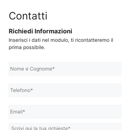
Contatti
Richiedi Informazioni
Inserisci i dati nel modulo, ti ricontatteremo il
prima possibile.
N
o
m
e
Telefono*
*
e
C
o
Email*
*
g
n
o
m
Scrivi