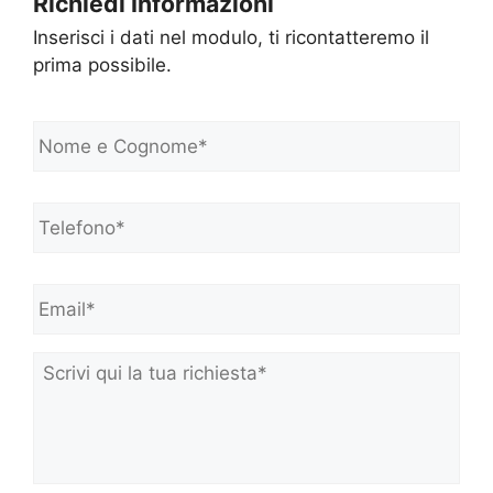
Richiedi Informazioni
Inserisci i dati nel modulo, ti ricontatteremo il
prima possibile.
N
o
m
e
Telefono*
*
e
C
o
Email*
*
g
n
o
m
Scrivi
e
qui
*
la
tua
richiesta*
*