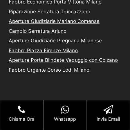
Fabbro Economico Porta Vittoria Milano
Riparazione Serratura Truccazzano
Aperture Giudiziarie Mariano Comense
Cambio Serratura Arluno
Aperture Giudiziarie Pregnana Milanese
Fabbro Piazza Firenze Milano
Apertura Porte Blindate Veduggio con Colzano
Fabbro Urgente Corso Lodi Milano
Leggi L'informativa privacy
-
Cookie Policy (UE)
-
Mappa del Sito
COPYRIGHT [c] 2023 by -
Realizzazione siti internet
-
Chiama Ora
Whatsapp
Invia Email
Solution Group Communication
|
Siti Roma