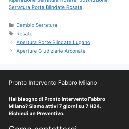
Serratura Porte Blindate Rosate
,
Categorie
Cambio Serratura
Tag
Rosate
Apertura Porte Blindate Lugano
Aperture Giudiziarie Arconate
Pronto Intervento Fabbro Milano
Hai bisogno di Pronto Intervento Fabbro
Milano? Siamo attivi 7 giorni su 7 H24.
Richiedi un Preventivo.