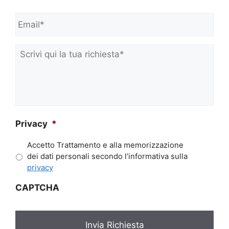
o
Email*
*
g
n
o
m
Scrivi
e
qui
*
la
tua
richiesta*
*
Privacy
*
Accetto Trattamento e alla memorizzazione
dei dati personali secondo l’informativa sulla
privacy
CAPTCHA