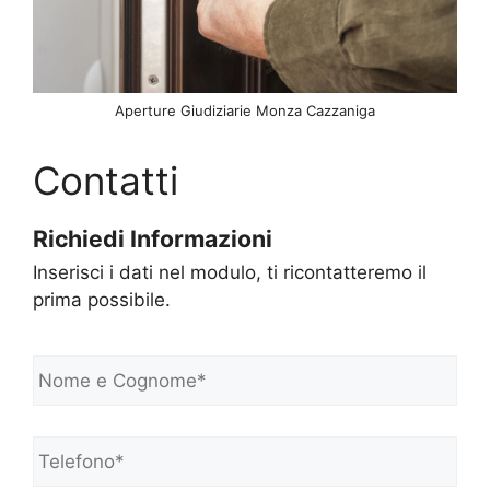
Aperture Giudiziarie Monza Cazzaniga
Contatti
Richiedi Informazioni
Inserisci i dati nel modulo, ti ricontatteremo il
prima possibile.
N
o
m
e
Telefono*
*
e
C