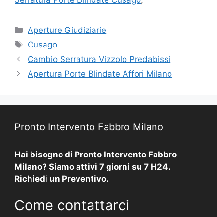
Categorie
Aperture Giudiziarie
Tag
Cusago
Cambio Serratura Vizzolo Predabissi
Apertura Porte Blindate Affori Milano
Pronto Intervento Fabbro Milano
Hai bisogno di Pronto Intervento Fabbro
Milano? Siamo attivi 7 giorni su 7 H24.
Richiedi un Preventivo.
Come contattarci