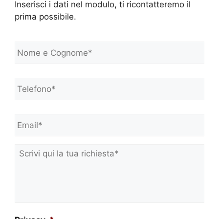
Inserisci i dati nel modulo, ti ricontatteremo il
prima possibile.
N
o
m
e
Telefono*
*
e
C
o
Email*
*
g
n
o
m
Scrivi
e
qui
*
la
tua
richiesta*
*