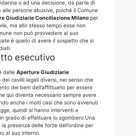
ondanna o ad una decisione, da parte di
e alle persone abusive, poiché il Comune
e Giudiziarie Conciliazione Milano
per
bile, ma allo stesso tempo esse non
omune non può provvedere al suo
te è quello di avere il sospetto che si
iati.
atto esecutivo
re delle
Aperture Giudiziarie
i cavilli legali diversi, nel senso che
ento dei beni dell’affittuario per essere
che qui diventa necessario sempre avere
ando anche i molti casi che sono avvenuti
gge, quindi si hanno interventi e
 in grado di effettuare lo sgombero.Una
la presenza delle forze dell’ordine per
o al suo interno.