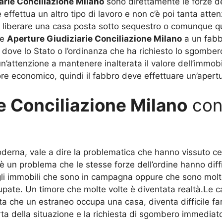
arie Conciliazione Milano
sono direttamente le forze de
 effettua un altro tipo di lavoro e non c’è poi tanta atte
per liberare una casa posta sotto sequestro o comunque 
le
Aperture Giudiziarie Conciliazione Milano
a un fabb
i dove lo Stato o l’ordinanza che ha richiesto lo sgombe
n’attenzione a mantenere inalterata il valore dell’immob
ore economico, quindi il fabbro deve effettuare un’apertu
e Conciliazione Milano
con
moderna, vale a dire la problematica che hanno vissuto c
ti è un problema che le stesse forze dell’ordine hanno d
i immobili che sono in campagna oppure che sono molto
upate. Un timore che molte volte è diventata realtà.Le ca
ta che un estraneo occupa una casa, diventa difficile fa
perta della situazione e la richiesta di sgombero immediat