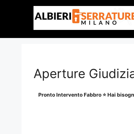
Vai
al
contenuto
Aperture Giudizi
Pronto Intervento Fabbro ⭐ Hai bisogno