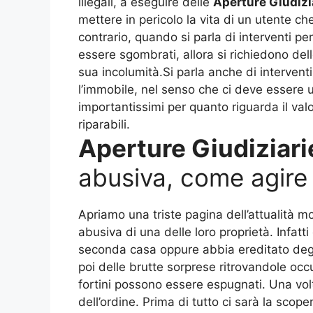
illegali, a eseguire delle
Aperture Giudizi
mettere in pericolo la vita di un utente che
contrario, quando si parla di interventi 
essere sgombrati, allora si richiedono del
sua incolumità.Si parla anche di intervent
l’immobile, nel senso che ci deve essere u
importantissimi per quanto riguarda il val
riparabili.
Aperture Giudiziari
abusiva, come agire
Apriamo una triste pagina dell’attualità 
abusiva di una delle loro proprietà. Infat
seconda casa oppure abbia ereditato degl
poi delle brutte sorprese ritrovandole occ
fortini possono essere espugnati. Una vol
dell’ordine. Prima di tutto ci sarà la sco