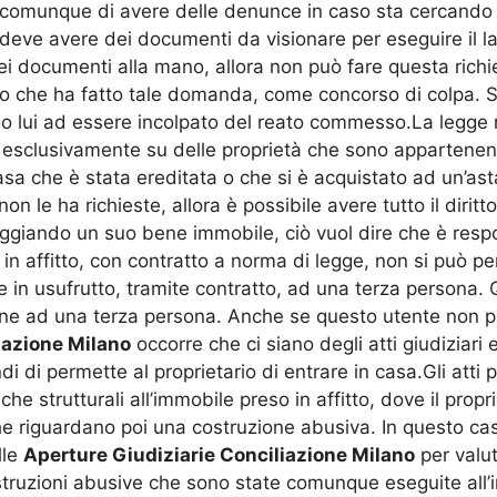
 comunque di avere delle denunce in caso sta cercando 
deve avere dei documenti da visionare per eseguire il l
i documenti alla mano, allora non può fare questa richies
o che ha fatto tale domanda, come concorso di colpa. Se
olo lui ad essere incolpato del reato commesso.La legge 
sclusivamente su delle proprietà che sono appartenenti 
asa che è stata ereditata o che si è acquistato ad un’as
 le ha richieste, allora è possibile avere tutto il diritto
nneggiando un suo bene immobile, ciò vuol dire che è res
 in affitto, con contratto a norma di legge, non si può 
 in usufrutto, tramite contratto, ad una terza persona. 
ene ad una terza persona. Anche se questo utente non p
iazione Milano
occorre che ci siano degli atti giudiziari
ndi di permette al proprietario di entrare in casa.Gli att
che strutturali all’immobile preso in affitto, dove il pro
he riguardano poi una costruzione abusiva. In questo cas
lle
Aperture Giudiziarie Conciliazione Milano
per valut
truzioni abusive che sono state comunque eseguite all’i