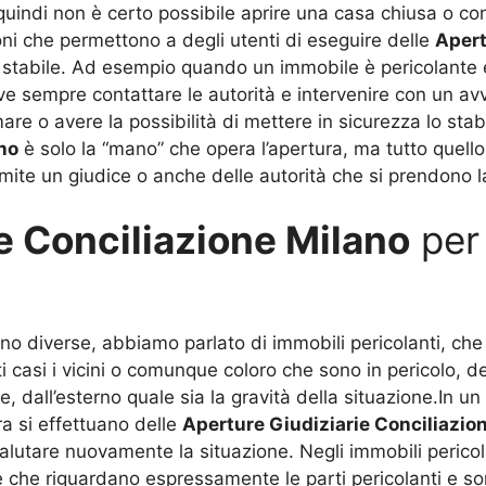
indi non è certo possibile aprire una casa chiusa o con l
ioni che permettono a degli utenti di eseguire delle
Apert
lo stabile. Ad esempio quando un immobile è pericolante e 
i deve sempre contattare le autorità e intervenire con un 
are o avere la possibilità di mettere in sicurezza lo stabi
no
è solo la “mano” che opera l’apertura, ma tutto quell
amite un giudice o anche delle autorità che si prendono l
e Conciliazione Milano
per 
sono diverse, abbiamo parlato di immobili pericolanti, c
uesti casi i vicini o comunque coloro che sono in pericolo,
e, dall’esterno quale sia la gravità della situazione.In 
a si effettuano delle
Aperture Giudiziarie Conciliazio
valutare nuovamente la situazione. Negli immobili pericola
che riguardano espressamente le parti pericolanti e s