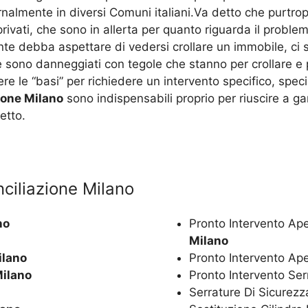
almente in diversi Comuni italiani.Va detto che purtro
privati, che sono in allerta per quanto riguarda il probl
e debba aspettare di vedersi crollare un immobile, ci so
e sono danneggiati con tegole che stanno per crollare e 
vere le “basi” per richiedere un intervento specifico, s
ione Milano
sono indispensabili proprio per riuscire a g
etto.
nciliazione Milano
no
Pronto Intervento Ap
Milano
ilano
Pronto Intervento Ap
Milano
Pronto Intervento Se
Serrature Di Sicurez