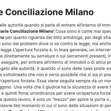
e Conciliazione Milano
alle autorità quando si parla di entrare all’interno di imm
arie Conciliazione Milano
”.Cosa sono è come mai spess
no
per quanto riguarda dei blitz antidroga, per degli sfr
i sono dei problemi dove si va contro la legge, ma anc
 legge.L’apertura forzata è, in linea generale, un interv
e direttamente su serrature o sui serramenti presenti, 
a eseguire, per entrare all’interno di immobili o di altru
egato alle autorità, è quando ci sono delle case poste s
 Va sottolineato che non è certo possibile che si sia in po
un’apertura forzata. Essa viene seguita sempre da un mag
gono. Una volta che il giudice ha la sicurezza di avere t
to e quindi firma un’ordinanza per avere un’apertura forzata
cia questo lavoro, è solo un “mezzo” per aprire la porta o 
sione.Nel momento in cui ci sono delle situazioni di peri