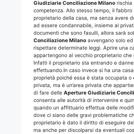
Giudiziarie Conciliazione Milano
rischia
competenza. Allo stesso tempo, il fabbro 
proprietario della casa, ma senza avere de
ad essere condannabile, insieme al privat
documenti che sono fasulli, allora sarà s
Conciliazione Milano
avvengano solo ed e
rispettare determinate leggi. Aprire una c
appartengono al vecchio proprietario che non
Infatti il proprietario sta entrando e da
effettuando.In caso invece si ha una casa
proprietà poiché essa è stata occupata o e
privata, ma è un’area privata che apparti
di fare delle
Aperture Giudiziarie Concil
consenta alle autorità di intervenire e qui
quando un affittuario effettua delle modifi
dove ci siano delle gravi problematiche c
proprietario è dato il diritto di eseguire de
ma anche per discolparsi da eventuali cos