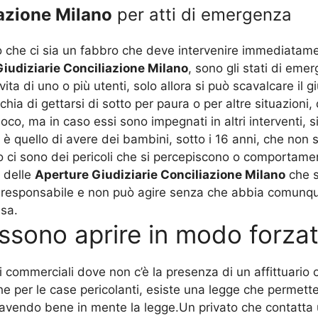
iazione Milano
per atti di emergenza
rio che ci sia un fabbro che deve intervenire immediatam
iudiziarie Conciliazione Milano
, sono gli stati di em
vita di uno o più utenti, solo allora si può scavalcare i
chia di gettarsi di sotto per paura o per altre situazioni
uoco, ma in caso essi sono impegnati in altri interventi, s
quello di avere dei bambini, sotto i 16 anni, che non so
so ci sono dei pericoli che si percepiscono o comportame
 delle
Aperture Giudiziarie Conciliazione Milano
che s
il responsabile e non può agire senza che abbia comunq
ssa.
ossono aprire in modo forza
li commerciali dove non c’è la presenza di un affittuari
e per le case pericolanti, esiste una legge che permette
avendo bene in mente la legge.Un privato che contatta 