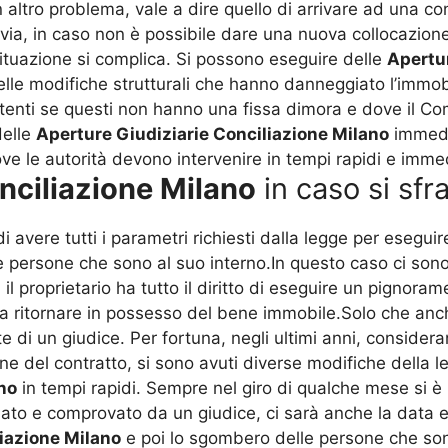
altro problema, vale a dire quello di arrivare ad una c
avia, in caso non è possibile dare una nuova collocazion
a situazione si complica. Si possono eseguire delle
Apertur
delle modifiche strutturali che hanno danneggiato l’immo
tenti se questi non hanno una fissa dimora e dove il C
delle
Aperture Giudiziarie Conciliazione Milano
immedia
ove le autorità devono intervenire in tempi rapidi e immed
nciliazione Milano
in caso si sfr
i avere tutti i parametri richiesti dalla legge per esegui
persone che sono al suo interno.In questo caso ci sono de
il proprietario ha tutto il diritto di eseguire un pignoram
e a ritornare in possesso del bene immobile.Solo che an
 di un giudice. Per fortuna, negli ultimi anni, consider
ne del contratto, si sono avuti diverse modifiche della le
no
in tempi rapidi. Sempre nel giro di qualche mese si è
mato e comprovato da un giudice, ci sarà anche la data e 
liazione Milano
e poi lo sgombero delle persone che son