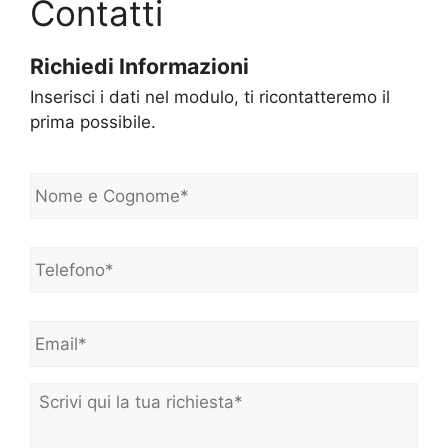
Contatti
Richiedi Informazioni
Inserisci i dati nel modulo, ti ricontatteremo il
prima possibile.
N
o
m
e
Telefono*
*
e
C
o
Email*
*
g
n
o
m
Scrivi
e
qui
*
la