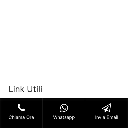
Link Utili
Serratura
su Wikipedia
: Una definizione
dell’argomento data dalla famosa enciclopedia
Chiama Ora
Whatsapp
Invia Email
on line.